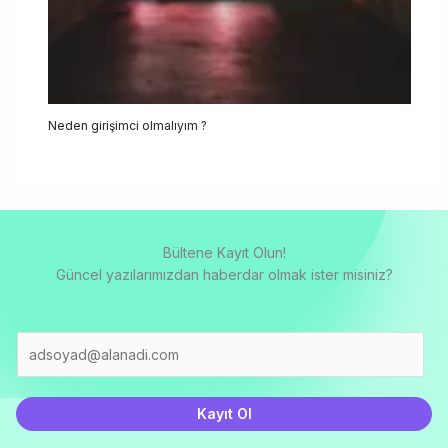
Neden girişimci olmalıyım ?
Bültene Kayıt Olun!
Güncel yazılarımızdan haberdar olmak ister misiniz?
E
m
a
i
Kayıt Ol
l